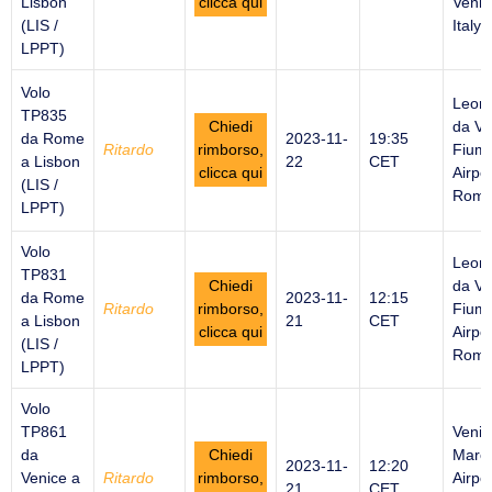
Lisbon
clicca qui
Venic
(LIS /
Italy
LPPT)
Volo
Leon
TP835
Chiedi
da Vi
da Rome
2023-11-
19:35
Ritardo
rimborso,
Fiumi
a Lisbon
22
CET
clicca qui
Airpor
(LIS /
Rome 
LPPT)
Volo
Leon
TP831
Chiedi
da Vi
da Rome
2023-11-
12:15
Ritardo
rimborso,
Fiumi
a Lisbon
21
CET
clicca qui
Airpor
(LIS /
Rome 
LPPT)
Volo
TP861
Venic
da
Chiedi
Marco
2023-11-
12:20
Venice a
Ritardo
rimborso,
Airpor
21
CET