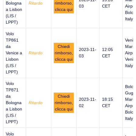
Bologna
Ritardo
rimborso,
03
CET
Airpor
a Lisbon
clicca qui
Bolog
(LIS /
Italy
LPPT)
Volo
TP861
Venic
da
Chiedi
Marco
2023-11-
12:05
Venice a
Ritardo
rimborso,
Airpor
03
CET
Lisbon
clicca qui
Venic
(LIS /
Italy
LPPT)
Volo
Bolo
TP871
Gugli
da
Chiedi
2023-11-
18:15
Marc
Bologna
Ritardo
rimborso,
02
CET
Airpor
a Lisbon
clicca qui
Bolog
(LIS /
Italy
LPPT)
Volo