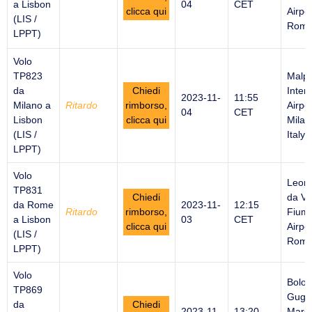
a Lisbon
04
CET
clicca qui
Airpor
(LIS /
Rome 
LPPT)
Volo
TP823
Malp
da
Chiedi
Inter
2023-11-
11:55
Milano a
Ritardo
rimborso,
Airpor
04
CET
Lisbon
clicca qui
Milan
(LIS /
Italy
LPPT)
Volo
Leon
TP831
Chiedi
da Vi
da Rome
2023-11-
12:15
Ritardo
rimborso,
Fiumi
a Lisbon
03
CET
clicca qui
Airpor
(LIS /
Rome 
LPPT)
Volo
Bolo
TP869
Gugli
da
Chiedi
2023-11-
13:20
Marc