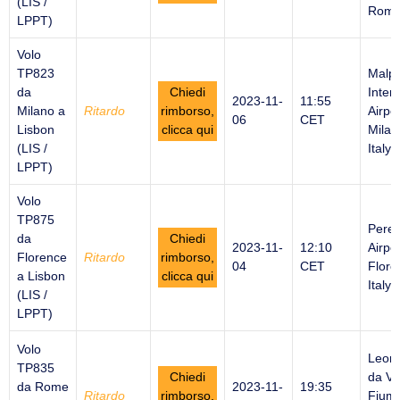
(LIS /
Rome 
LPPT)
Volo
TP823
Malp
da
Chiedi
Inter
2023-11-
11:55
Milano a
Ritardo
rimborso,
Airpor
06
CET
Lisbon
clicca qui
Milan
(LIS /
Italy
LPPT)
Volo
TP875
Peret
da
Chiedi
2023-11-
12:10
Airpor
Florence
Ritardo
rimborso,
04
CET
Flore
a Lisbon
clicca qui
Italy
(LIS /
LPPT)
Volo
Leon
TP835
Chiedi
da Vi
da Rome
2023-11-
19:35
Ritardo
rimborso,
Fiumi