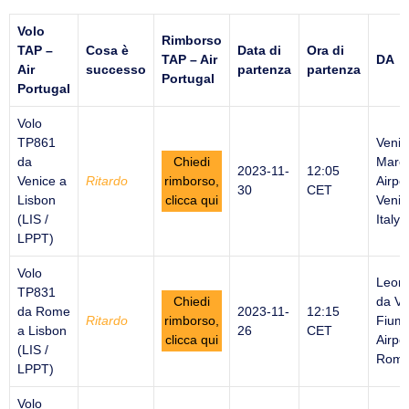
Volo
Rimborso
TAP –
Cosa è
Data di
Ora di
TAP – Air
DA
Air
successo
partenza
partenza
Portugal
Portugal
Volo
TP861
Venic
da
Chiedi
Marco
2023-11-
12:05
Venice a
Ritardo
rimborso,
Airpor
30
CET
Lisbon
clicca qui
Venic
(LIS /
Italy
LPPT)
Volo
Leon
TP831
Chiedi
da Vi
da Rome
2023-11-
12:15
Ritardo
rimborso,
Fiumi
a Lisbon
26
CET
clicca qui
Airpor
(LIS /
Rome 
LPPT)
Volo