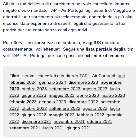
Affida la tua richiesta di risarcimento per volo cancellato, imbarco
negato o volo ritardato TAP – Air Portugal agli esperti di ViaggIUS e
otterrai il tuo risarcimento più velocemente, godendo della più alta
e consolidata esperienza di esperti legali che gestiranno la tua
pratica per tuo conto senza costi aggiuntivi.
Per offrirvi il miglior servizio di rimborso, ViaggIUS monitora
costantemente i voli effettuati. Segue una
lista parziale
degli ultimi
voli TAP – Air Portugal per cui è possibile
richiedere il rimborso
.
Filtra lista Voli cancellati o in ritardo TAP – Air Portugal:
tutti
febbraio 2024
gennaio 2024
dicembre 2023
novembre
2023
ottobre 2023
settembre 2023
agosto 2023
luglio
2023
giugno 2023
maggio 2023
aprile 2023
marzo 2023
febbraio 2023
gennaio 2023
dicembre 2022
novembre
2022
ottobre 2022
settembre 2022
agosto 2022
luglio
2022
giugno 2022
maggio 2022
febbraio 2022
gennaio
2022
dicembre 2021
novembre 2021
ottobre 2021
settembre 2021
luglio 2021
giugno 2021