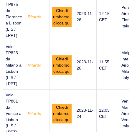
TP875
Peret
da
Chiedi
2023-11-
12:15
Airpor
Florence
Ritardo
rimborso,
26
CET
Flore
a Lisbon
clicca qui
Italy
(LIS /
LPPT)
Volo
TP823
Malp
da
Chiedi
Inter
2023-11-
11:55
Milano a
Ritardo
rimborso,
Airpor
26
CET
Lisbon
clicca qui
Milan
(LIS /
Italy
LPPT)
Volo
TP861
Venic
da
Chiedi
Marco
2023-11-
12:05
Venice a
Ritardo
rimborso,
Airpor
24
CET
Lisbon
clicca qui
Venic
(LIS /
Italy