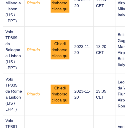
Milano a
Ritardo
rimborso,
Airpor
20
CET
Lisbon
clicca qui
Milan
(LIS /
Italy
LPPT)
Volo
Bolo
TP869
Gugli
da
Chiedi
2023-11-
13:20
Marc
Bologna
Ritardo
rimborso,
20
CET
Airpor
a Lisbon
clicca qui
Bolog
(LIS /
Italy
LPPT)
Volo
Leon
TP835
Chiedi
da Vi
da Rome
2023-11-
19:35
Ritardo
rimborso,
Fiumi
a Lisbon
20
CET
clicca qui
Airpor
(LIS /
Rome 
LPPT)
Volo
TP861
Venic