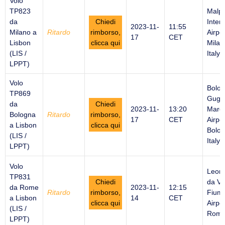
Volo
TP823
Malp
da
Chiedi
Inter
2023-11-
11:55
Milano a
Ritardo
rimborso,
Airpor
17
CET
Lisbon
clicca qui
Milan
(LIS /
Italy
LPPT)
Volo
Bolo
TP869
Gugli
da
Chiedi
2023-11-
13:20
Marc
Bologna
Ritardo
rimborso,
17
CET
Airpor
a Lisbon
clicca qui
Bolog
(LIS /
Italy
LPPT)
Volo
Leon
TP831
Chiedi
da Vi
da Rome
2023-11-
12:15
Ritardo
rimborso,
Fiumi
a Lisbon
14
CET
clicca qui
Airpor
(LIS /
Rome 
LPPT)