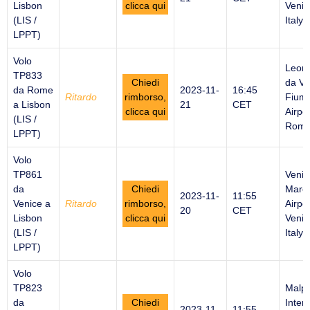
Lisbon
clicca qui
Venic
(LIS /
Italy
LPPT)
Volo
Leon
TP833
Chiedi
da Vi
da Rome
2023-11-
16:45
Ritardo
rimborso,
Fiumi
a Lisbon
21
CET
clicca qui
Airpor
(LIS /
Rome 
LPPT)
Volo
TP861
Venic
da
Chiedi
Marco
2023-11-
11:55
Venice a
Ritardo
rimborso,
Airpor
20
CET
Lisbon
clicca qui
Venic
(LIS /
Italy
LPPT)
Volo
TP823
Malp
da
Chiedi
Inter
2023-11-
11:55