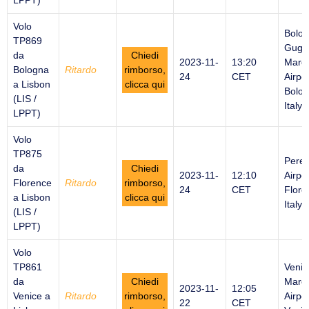
LPPT)
Volo
Bolo
TP869
Gugli
da
Chiedi
2023-11-
13:20
Marc
Bologna
Ritardo
rimborso,
24
CET
Airpor
a Lisbon
clicca qui
Bolog
(LIS /
Italy
LPPT)
Volo
TP875
Peret
da
Chiedi
2023-11-
12:10
Airpor
Florence
Ritardo
rimborso,
24
CET
Flore
a Lisbon
clicca qui
Italy
(LIS /
LPPT)
Volo
TP861
Venic
da
Chiedi
Marco
2023-11-
12:05
Venice a
Ritardo
rimborso,
Airpor
22
CET