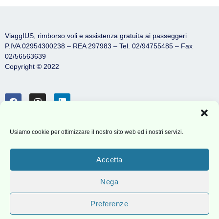
ViaggIUS, rimborso voli e assistenza gratuita ai passeggeri
P.IVA 02954300238 – REA 297983 – Tel. 02/94755485 – Fax
02/56563639
Copyright © 2022
News
Usiamo cookie per ottimizzare il nostro sito web ed i nostri servizi.
Partnership Agenzie
Accetta
Privacy Policy
Nega
Cookie policy
Preferenze
Termini di servizio