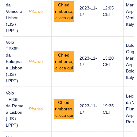
da
Chiedi
Marco
2023-11-
12:05
Venice a
Ritardo
rimborso,
Airpor
17
CET
Lisbon
clicca qui
Venic
(LIS /
Italy
LPPT)
Volo
Bolo
TP869
Gugli
da
Chiedi
2023-11-
13:20
Marc
Bologna
Ritardo
rimborso,
17
CET
Airpor
a Lisbon
clicca qui
Bolog
(LIS /
Italy
LPPT)
Volo
Leon
TP835
Chiedi
da Vi
da Rome
2023-11-
19:35
Ritardo
rimborso,
Fiumi
a Lisbon
17
CET
clicca qui
Airpor
(LIS /
Rome 
LPPT)