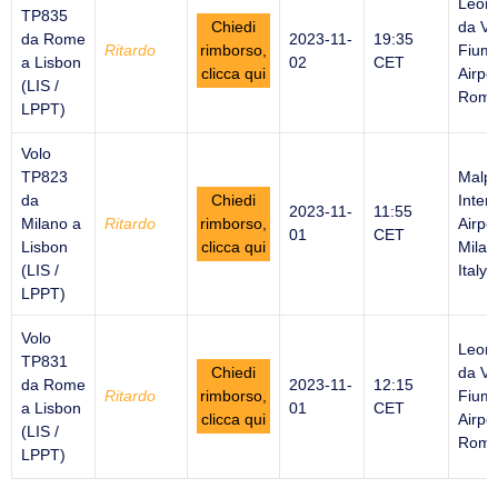
Leon
TP835
Chiedi
da Vi
da Rome
2023-11-
19:35
Ritardo
rimborso,
Fiumi
a Lisbon
02
CET
clicca qui
Airpor
(LIS /
Rome 
LPPT)
Volo
TP823
Malp
da
Chiedi
Inter
2023-11-
11:55
Milano a
Ritardo
rimborso,
Airpor
01
CET
Lisbon
clicca qui
Milan
(LIS /
Italy
LPPT)
Volo
Leon
TP831
Chiedi
da Vi
da Rome
2023-11-
12:15
Ritardo
rimborso,
Fiumi
a Lisbon
01
CET
clicca qui
Airpor
(LIS /
Rome 
LPPT)