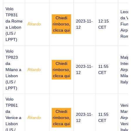
Volo
Leon
TP831
Chiedi
da Vi
da Rome
2023-11-
12:15
Ritardo
rimborso,
Fiumi
a Lisbon
12
CET
clicca qui
Airpor
(LIS /
Rome 
LPPT)
Volo
TP823
Malp
da
Chiedi
Inter
2023-11-
11:55
Milano a
Ritardo
rimborso,
Airpor
12
CET
Lisbon
clicca qui
Milan
(LIS /
Italy
LPPT)
Volo
TP861
Venic
da
Chiedi
Marco
2023-11-
11:55
Venice a
Ritardo
rimborso,
Airpor
12
CET
Lisbon
clicca qui
Venic
(LIS /
Italy