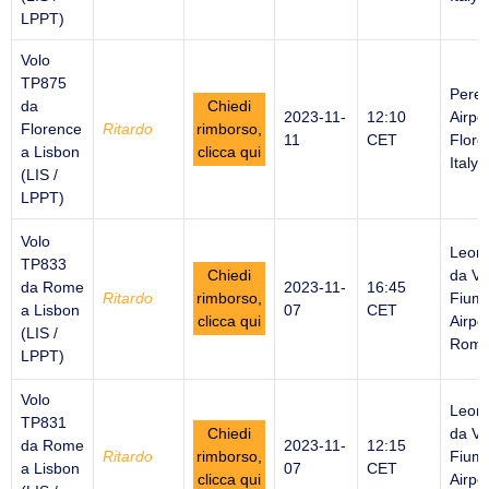
LPPT)
Volo
TP875
Peret
da
Chiedi
2023-11-
12:10
Airpor
Florence
Ritardo
rimborso,
11
CET
Flore
a Lisbon
clicca qui
Italy
(LIS /
LPPT)
Volo
Leon
TP833
Chiedi
da Vi
da Rome
2023-11-
16:45
Ritardo
rimborso,
Fiumi
a Lisbon
07
CET
clicca qui
Airpor
(LIS /
Rome 
LPPT)
Volo
Leon
TP831
Chiedi
da Vi
da Rome
2023-11-
12:15
Ritardo
rimborso,
Fiumi
a Lisbon
07
CET
clicca qui
Airpor