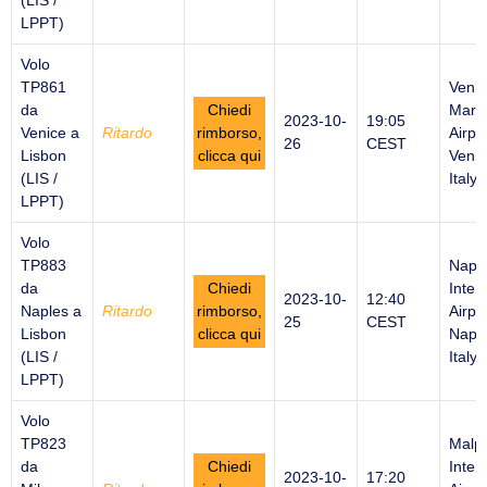
(LIS /
LPPT)
Volo
TP861
Venic
da
Chiedi
Marc
2023-10-
19:05
Venice a
Ritardo
rimborso,
Airpor
26
CEST
Lisbon
clicca qui
Venic
(LIS /
Italy
LPPT)
Volo
TP883
Napl
da
Chiedi
Inter
2023-10-
12:40
Naples a
Ritardo
rimborso,
Airpor
25
CEST
Lisbon
clicca qui
Naple
(LIS /
Italy
LPPT)
Volo
TP823
Malp
da
Chiedi
Inter
2023-10-
17:20