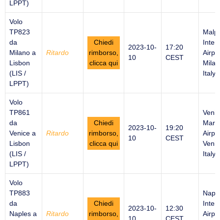
LPPT)
Volo
TP823
Malp
da
Chiedi
Inter
2023-10-
17:20
Milano a
Ritardo
rimborso,
Airpor
10
CEST
Lisbon
clicca qui
Milan
(LIS /
Italy
LPPT)
Volo
TP861
Venic
da
Chiedi
Marc
2023-10-
19:20
Venice a
Ritardo
rimborso,
Airpor
10
CEST
Lisbon
clicca qui
Venic
(LIS /
Italy
LPPT)
Volo
TP883
Napl
da
Chiedi
Inter
2023-10-
12:30
Naples a
Ritardo
rimborso,
Airpor
10
CEST