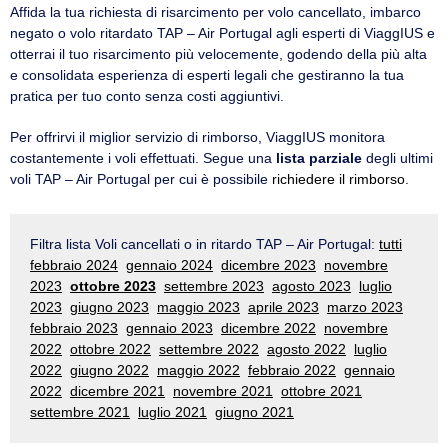
Affida la tua richiesta di risarcimento per volo cancellato, imbarco
negato o volo ritardato TAP – Air Portugal agli esperti di ViaggIUS e
otterrai il tuo risarcimento più velocemente, godendo della più alta
e consolidata esperienza di esperti legali che gestiranno la tua
pratica per tuo conto senza costi aggiuntivi.
Per offrirvi il miglior servizio di rimborso, ViaggIUS monitora
costantemente i voli effettuati. Segue una
lista parziale
degli ultimi
voli TAP – Air Portugal per cui è possibile
richiedere il rimborso
.
Filtra lista Voli cancellati o in ritardo TAP – Air Portugal:
tutti
febbraio 2024
gennaio 2024
dicembre 2023
novembre
2023
ottobre 2023
settembre 2023
agosto 2023
luglio
2023
giugno 2023
maggio 2023
aprile 2023
marzo 2023
febbraio 2023
gennaio 2023
dicembre 2022
novembre
2022
ottobre 2022
settembre 2022
agosto 2022
luglio
2022
giugno 2022
maggio 2022
febbraio 2022
gennaio
2022
dicembre 2021
novembre 2021
ottobre 2021
settembre 2021
luglio 2021
giugno 2021