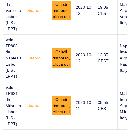
da
Chiedi
Marc
2023-10-
19:05
Venice a
Ritardo
rimborso,
Airpor
12
CEST
Lisbon
clicca qui
Venic
(LIS /
Italy
LPPT)
Volo
TP883
Napl
da
Chiedi
Inter
2023-10-
12:35
Naples a
Ritardo
rimborso,
Airpor
12
CEST
Lisbon
clicca qui
Naple
(LIS /
Italy
LPPT)
Volo
TP821
Malp
da
Chiedi
Inter
2023-10-
05:55
Milano a
Ritardo
rimborso,
Airpor
11
CEST
Lisbon
clicca qui
Milan
(LIS /
Italy
LPPT)