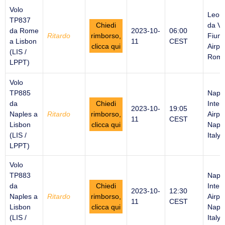
Volo
Leon
TP837
Chiedi
da Vi
da Rome
2023-10-
06:00
Ritardo
rimborso,
Fiumi
a Lisbon
11
CEST
clicca qui
Airpor
(LIS /
Rome 
LPPT)
Volo
TP885
Napl
da
Chiedi
Inter
2023-10-
19:05
Naples a
Ritardo
rimborso,
Airpor
11
CEST
Lisbon
clicca qui
Naple
(LIS /
Italy
LPPT)
Volo
TP883
Napl
da
Chiedi
Inter
2023-10-
12:30
Naples a
Ritardo
rimborso,
Airpor
11
CEST
Lisbon
clicca qui
Naple
(LIS /
Italy