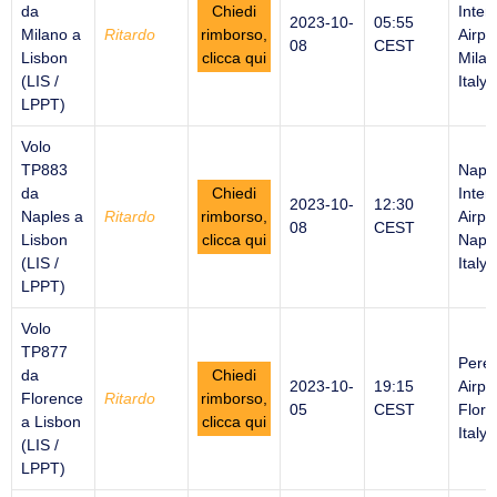
da
Chiedi
Inter
2023-10-
05:55
Milano a
Ritardo
rimborso,
Airpor
08
CEST
Lisbon
clicca qui
Milan
(LIS /
Italy
LPPT)
Volo
TP883
Napl
da
Chiedi
Inter
2023-10-
12:30
Naples a
Ritardo
rimborso,
Airpor
08
CEST
Lisbon
clicca qui
Naple
(LIS /
Italy
LPPT)
Volo
TP877
Peret
da
Chiedi
2023-10-
19:15
Airpor
Florence
Ritardo
rimborso,
05
CEST
Flore
a Lisbon
clicca qui
Italy
(LIS /
LPPT)