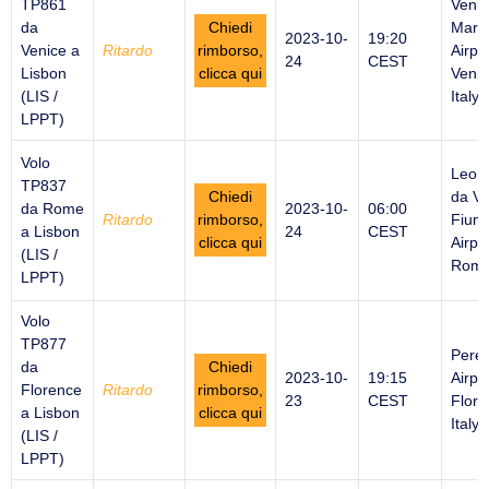
TP861
Venic
da
Chiedi
Marc
2023-10-
19:20
Venice a
Ritardo
rimborso,
Airpor
24
CEST
Lisbon
clicca qui
Venic
(LIS /
Italy
LPPT)
Volo
Leon
TP837
Chiedi
da Vi
da Rome
2023-10-
06:00
Ritardo
rimborso,
Fiumi
a Lisbon
24
CEST
clicca qui
Airpor
(LIS /
Rome 
LPPT)
Volo
TP877
Peret
da
Chiedi
2023-10-
19:15
Airpor
Florence
Ritardo
rimborso,
23
CEST
Flore
a Lisbon
clicca qui
Italy
(LIS /
LPPT)