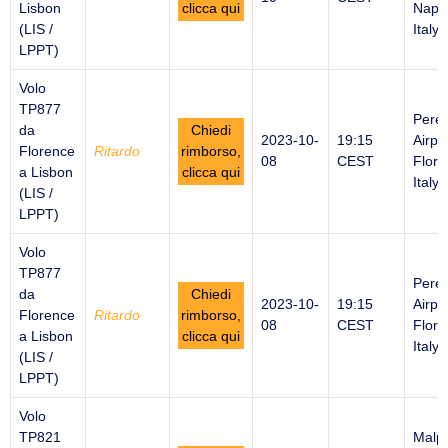
Lisbon
clicca qui
Naple
(LIS /
Italy
LPPT)
Volo
TP877
Peret
da
Chiedi
2023-10-
19:15
Airpor
Florence
Ritardo
rimborso,
08
CEST
Flore
a Lisbon
clicca qui
Italy
(LIS /
LPPT)
Volo
TP877
Peret
da
Chiedi
2023-10-
19:15
Airpor
Florence
Ritardo
rimborso,
08
CEST
Flore
a Lisbon
clicca qui
Italy
(LIS /
LPPT)
Volo
TP821
Malp