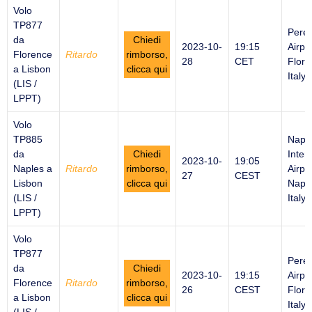
Volo
TP877
Peret
da
Chiedi
2023-10-
19:15
Airpor
Florence
Ritardo
rimborso,
28
CET
Flore
a Lisbon
clicca qui
Italy
(LIS /
LPPT)
Volo
TP885
Napl
da
Chiedi
Inter
2023-10-
19:05
Naples a
Ritardo
rimborso,
Airpor
27
CEST
Lisbon
clicca qui
Naple
(LIS /
Italy
LPPT)
Volo
TP877
Peret
da
Chiedi
2023-10-
19:15
Airpor
Florence
Ritardo
rimborso,
26
CEST
Flore
a Lisbon
clicca qui
Italy