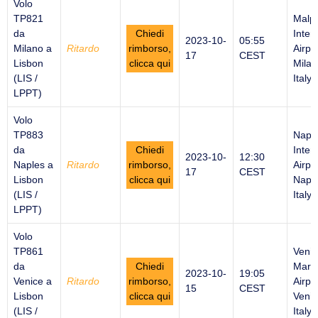
Volo
TP821
Malp
da
Chiedi
Inter
2023-10-
05:55
Milano a
Ritardo
rimborso,
Airpor
17
CEST
Lisbon
clicca qui
Milan
(LIS /
Italy
LPPT)
Volo
TP883
Napl
da
Chiedi
Inter
2023-10-
12:30
Naples a
Ritardo
rimborso,
Airpor
17
CEST
Lisbon
clicca qui
Naple
(LIS /
Italy
LPPT)
Volo
TP861
Venic
da
Chiedi
Marc
2023-10-
19:05
Venice a
Ritardo
rimborso,
Airpor
15
CEST
Lisbon
clicca qui
Venic
(LIS /
Italy