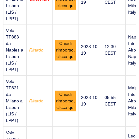
19
CEST
Lisbon
clicca qui
Milan
(LIS /
Italy
LPPT)
Volo
TP883
Napl
da
Chiedi
Inter
2023-10-
12:30
Naples a
Ritardo
rimborso,
Airpor
19
CEST
Lisbon
clicca qui
Naple
(LIS /
Italy
LPPT)
Volo
TP821
Malp
da
Chiedi
Inter
2023-10-
05:55
Milano a
Ritardo
rimborso,
Airpor
19
CEST
Lisbon
clicca qui
Milan
(LIS /
Italy
LPPT)
Volo
Leon