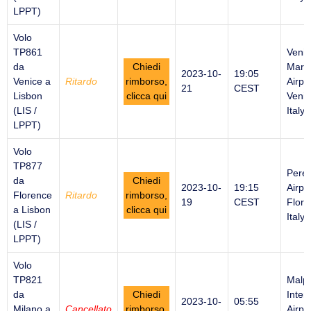
LPPT)
Volo
TP861
Venic
da
Chiedi
Marc
2023-10-
19:05
Venice a
Ritardo
rimborso,
Airpor
21
CEST
Lisbon
clicca qui
Venic
(LIS /
Italy
LPPT)
Volo
TP877
Peret
da
Chiedi
2023-10-
19:15
Airpor
Florence
Ritardo
rimborso,
19
CEST
Flore
a Lisbon
clicca qui
Italy
(LIS /
LPPT)
Volo
TP821
Malp
da
Chiedi
Inter
2023-10-
05:55
Milano a
Cancellato
rimborso,
Airpor