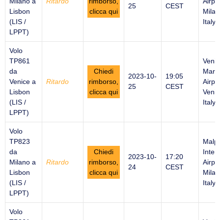
Milano a
Ritardo
rimborso,
Airpor
25
CEST
Lisbon
clicca qui
Milan
(LIS /
Italy
LPPT)
Volo
TP861
Venic
da
Chiedi
Marc
2023-10-
19:05
Venice a
Ritardo
rimborso,
Airpor
25
CEST
Lisbon
clicca qui
Venic
(LIS /
Italy
LPPT)
Volo
TP823
Malp
da
Chiedi
Inter
2023-10-
17:20
Milano a
Ritardo
rimborso,
Airpor
24
CEST
Lisbon
clicca qui
Milan
(LIS /
Italy
LPPT)
Volo