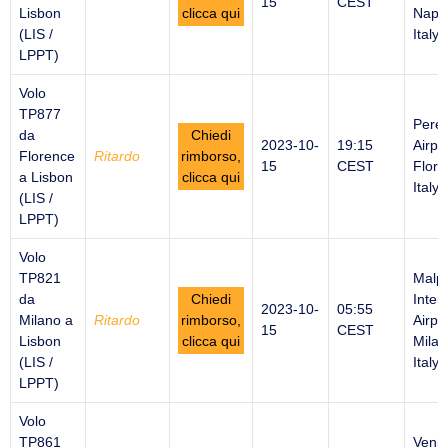
15
CEST
Lisbon
clicca qui
Naple
(LIS /
Italy
LPPT)
Volo
TP877
Peret
da
Chiedi
2023-10-
19:15
Airpor
Florence
Ritardo
rimborso,
15
CEST
Flore
a Lisbon
clicca qui
Italy
(LIS /
LPPT)
Volo
TP821
Malp
da
Chiedi
Inter
2023-10-
05:55
Milano a
Ritardo
rimborso,
Airpor
15
CEST
Lisbon
clicca qui
Milan
(LIS /
Italy
LPPT)
Volo
TP861
Venic