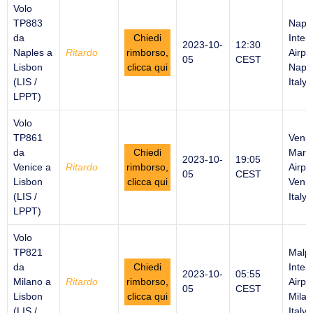
Volo
TP883
Napl
da
Chiedi
Inter
2023-10-
12:30
Naples a
Ritardo
rimborso,
Airpor
05
CEST
Lisbon
clicca qui
Naple
(LIS /
Italy
LPPT)
Volo
TP861
Venic
da
Chiedi
Marc
2023-10-
19:05
Venice a
Ritardo
rimborso,
Airpor
05
CEST
Lisbon
clicca qui
Venic
(LIS /
Italy
LPPT)
Volo
TP821
Malp
da
Chiedi
Inter
2023-10-
05:55
Milano a
Ritardo
rimborso,
Airpor
05
CEST
Lisbon
clicca qui
Milan
(LIS /
Italy