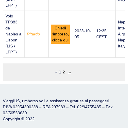
LPPT)
Volo
TP883
Napl
da
Chiedi
Inter
2023-10-
12:35
Naples a
Ritardo
rimborso,
Airpor
05
CEST
Lisbon
clicca qui
Naple
(LIS /
Italy
LPPT)
«
1
2
»
ViaggIUS, rimborso voli e assistenza gratuita ai passeggeri
P.IVA 02954300238 – REA 297983 – Tel. 02/94755485 – Fax
02/56563639
Copyright © 2022