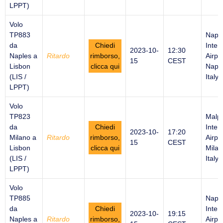
LPPT)
Volo
TP883
Napl
da
Chiedi
Inter
2023-10-
12:30
Naples a
Ritardo
rimborso,
Airpor
15
CEST
Lisbon
clicca qui
Naple
(LIS /
Italy
LPPT)
Volo
TP823
Malp
da
Chiedi
Inter
2023-10-
17:20
Milano a
Ritardo
rimborso,
Airpor
15
CEST
Lisbon
clicca qui
Milan
(LIS /
Italy
LPPT)
Volo
TP885
Napl
da
Chiedi
Inter
2023-10-
19:15
Naples a
Ritardo
rimborso,
Airpor