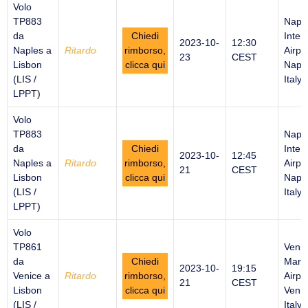
Volo
TP883
Napl
da
Chiedi
Inter
2023-10-
12:30
Naples a
Ritardo
rimborso,
Airpor
23
CEST
Lisbon
clicca qui
Naple
(LIS /
Italy
LPPT)
Volo
TP883
Napl
da
Chiedi
Inter
2023-10-
12:45
Naples a
Ritardo
rimborso,
Airpor
21
CEST
Lisbon
clicca qui
Naple
(LIS /
Italy
LPPT)
Volo
TP861
Venic
da
Chiedi
Marc
2023-10-
19:15
Venice a
Ritardo
rimborso,
Airpor
21
CEST
Lisbon
clicca qui
Venic
(LIS /
Italy