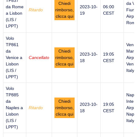
TP837
Chiedi
da Vi
da Rome
2023-10-
06:00
Ritardo
rimborso,
Fiumi
a Lisbon
19
CEST
clicca qui
Airpor
(LIS /
Rome 
LPPT)
Volo
TP861
Venic
da
Chiedi
Marc
2023-10-
19:05
Venice a
Cancellato
rimborso,
Airpor
18
CEST
Lisbon
clicca qui
Venic
(LIS /
Italy
LPPT)
Volo
TP885
Napl
da
Chiedi
Inter
2023-10-
19:05
Naples a
Ritardo
rimborso,
Airpor
18
CEST
Lisbon
clicca qui
Naple
(LIS /
Italy
LPPT)