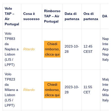
Volo
Rimborso
TAP –
Cosa è
Data di
Ora di
TAP – Air
DA
Air
successo
partenza
partenza
Portugal
Portugal
Volo
TP883
Napl
da
Chiedi
Inter
2023-10-
12:45
Naples a
Ritardo
rimborso,
Airpor
28
CEST
Lisbon
clicca qui
Naple
(LIS /
Italy
LPPT)
Volo
TP823
Malp
da
Chiedi
Inter
2023-10-
11:55
Milano a
Ritardo
rimborso,
Airpor
28
CET
Lisbon
clicca qui
Milan
(LIS /
Italy
LPPT)