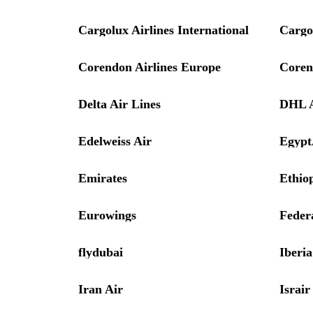
Cargolux Airlines International
Cargol
Corendon Airlines Europe
Coren
Delta Air Lines
DHL 
Edelweiss Air
Egypt
Emirates
Ethiop
Eurowings
Feder
flydubai
Iberia
Iran Air
Israir