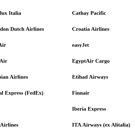
ux Italia
Cathay Pacific
don Dutch Airlines
Croatia Airlines
Air
easyJet
Air
EgyptAir Cargo
ian Airlines
Etihad Airways
al Express (FedEx)
Finnair
Iberia Express
 Airlines
ITA Airways (ex Alitalia)