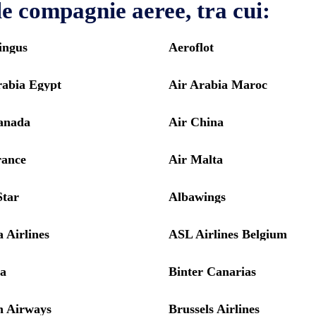
le compagnie aeree, tra cui:
ingus
Aeroflot
rabia Egypt
Air Arabia Maroc
anada
Air China
rance
Air Malta
Star
Albawings
 Airlines
ASL Airlines Belgium
ia
Binter Canarias
h Airways
Brussels Airlines