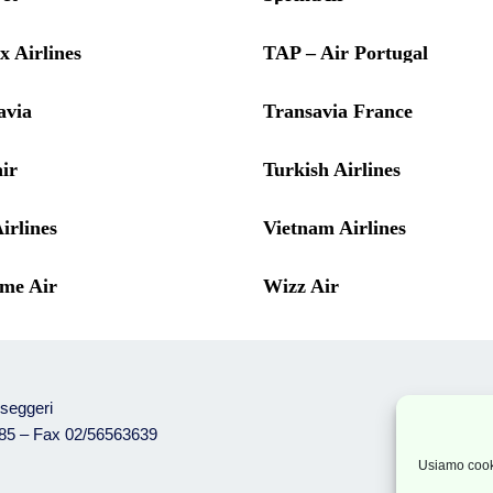
x Airlines
TAP – Air Portugal
avia
Transavia France
ir
Turkish Airlines
irlines
Vietnam Airlines
me Air
Wizz Air
sseggeri
485 – Fax 02/56563639
Partnership
Usiamo cookie