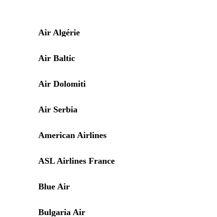
Air Algérie
Air Baltic
Air Dolomiti
Air Serbia
American Airlines
ASL Airlines France
Blue Air
Bulgaria Air