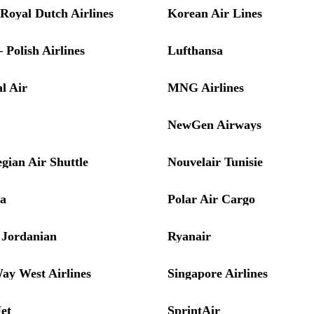
oyal Dutch Airlines
Korean Air Lines
Polish Airlines
Lufthansa
l Air
MNG Airlines
NewGen Airways
gian Air Shuttle
Nouvelair Tunisie
a
Polar Air Cargo
 Jordanian
Ryanair
Way West Airlines
Singapore Airlines
et
SprintAir