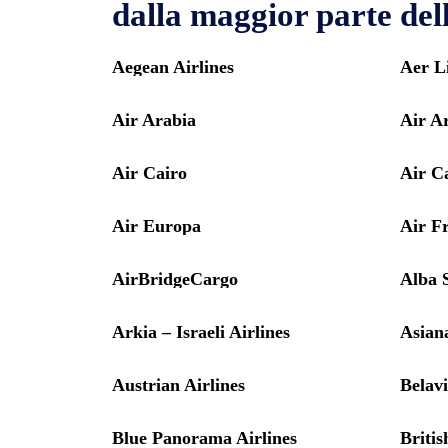
dalla maggior parte del
Aegean Airlines
Aer L
Air Arabia
Air A
Air Cairo
Air C
Air Europa
Air F
AirBridgeCargo
Alba 
Arkia – Israeli Airlines
Asiana
Austrian Airlines
Belav
Blue Panorama Airlines
Britis