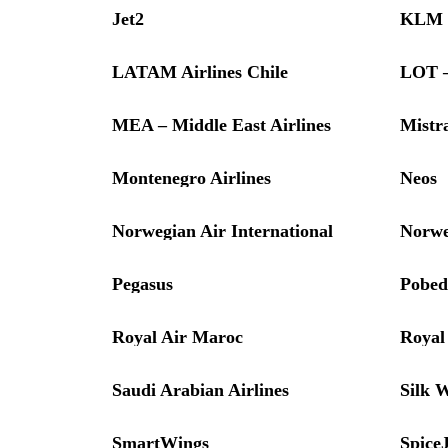
Jet2
KLM R
LATAM Airlines Chile
LOT – 
MEA – Middle East Airlines
Mistra
Montenegro Airlines
Neos
Norwegian Air International
Norwe
Pegasus
Pobed
Royal Air Maroc
Royal
Saudi Arabian Airlines
Silk 
SmartWings
SpiceJ