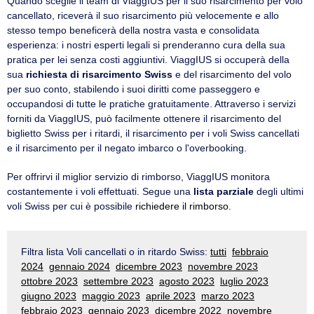
Quando sceglie il team di ViaggIUS per il suo risarcimento per volo
cancellato, riceverà il suo risarcimento più velocemente e allo
stesso tempo beneficerà della nostra vasta e consolidata
esperienza: i nostri esperti legali si prenderanno cura della sua
pratica per lei senza costi aggiuntivi. ViaggIUS si occuperà della
sua
richiesta di risarcimento Swiss
e del risarcimento del volo
per suo conto, stabilendo i suoi diritti come passeggero e
occupandosi di tutte le pratiche gratuitamente. Attraverso i servizi
forniti da ViaggIUS, può facilmente ottenere il risarcimento del
biglietto Swiss per i ritardi, il risarcimento per i voli Swiss cancellati
e il risarcimento per il negato imbarco o l'overbooking.
Per offrirvi il miglior servizio di rimborso, ViaggIUS monitora
costantemente i voli effettuati. Segue una
lista parziale
degli ultimi
voli Swiss per cui è possibile
richiedere il rimborso
.
Filtra lista Voli cancellati o in ritardo Swiss:
tutti
febbraio
2024
gennaio 2024
dicembre 2023
novembre 2023
ottobre 2023
settembre 2023
agosto 2023
luglio 2023
giugno 2023
maggio 2023
aprile 2023
marzo 2023
febbraio 2023
gennaio 2023
dicembre 2022
novembre