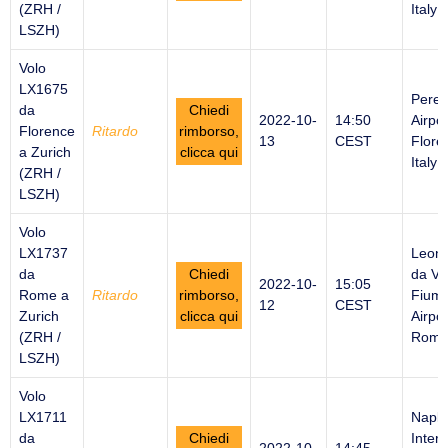
(ZRH /
Italy
LSZH)
Volo
LX1675
Peret
da
Chiedi
2022-10-
14:50
Airpor
Florence
Ritardo
rimborso,
13
CEST
Flore
a Zurich
clicca qui
Italy
(ZRH /
LSZH)
Volo
LX1737
Leon
da
Chiedi
da Vi
2022-10-
15:05
Rome a
Ritardo
rimborso,
Fiumi
12
CEST
Zurich
clicca qui
Airpor
(ZRH /
Rome 
LSZH)
Volo
LX1711
Naple
da
Chiedi
Intern