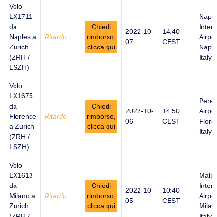
Volo
LX1711
Naple
da
Chiedi
Intern
2022-10-
14:40
Naples a
Ritardo
rimborso,
Airpor
07
CEST
Zurich
clicca qui
Naple
(ZRH /
Italy
LSZH)
Volo
LX1675
Peret
da
Chiedi
2022-10-
14:50
Airpor
Florence
Ritardo
rimborso,
06
CEST
Flore
a Zurich
clicca qui
Italy
(ZRH /
LSZH)
Volo
LX1613
Malp
da
Chiedi
Intern
2022-10-
10:40
Milano a
Ritardo
rimborso,
Airpor
05
CEST
Zurich
clicca qui
Milan
(ZRH /
Italy