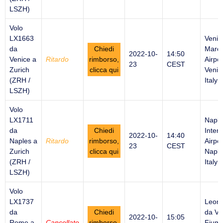
LSZH)
Volo
LX1663
Venic
da
Chiedi
Marco
2022-10-
14:50
Venice a
Ritardo
rimborso,
Airpor
23
CEST
Zurich
clicca qui
Venic
(ZRH /
Italy
LSZH)
Volo
LX1711
Naple
da
Chiedi
Intern
2022-10-
14:40
Naples a
Ritardo
rimborso,
Airpor
23
CEST
Zurich
clicca qui
Naple
(ZRH /
Italy
LSZH)
Volo
LX1737
Leon
da
Chiedi
da Vi
2022-10-
15:05
Rome a
Cancellato
rimborso,
Fiumi