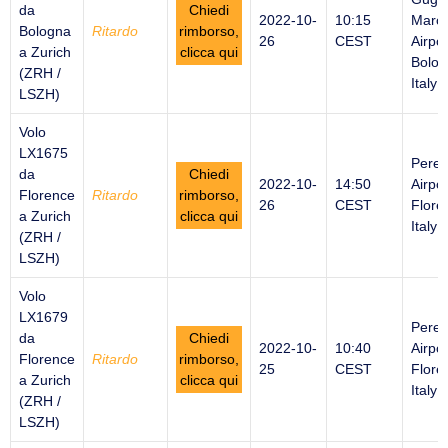
da
Chiedi
2022-10-
10:15
Marco
Bologna
Ritardo
rimborso,
26
CEST
Airpor
a Zurich
clicca qui
Bolog
(ZRH /
Italy
LSZH)
Volo
LX1675
Peret
da
Chiedi
2022-10-
14:50
Airpor
Florence
Ritardo
rimborso,
26
CEST
Flore
a Zurich
clicca qui
Italy
(ZRH /
LSZH)
Volo
LX1679
Peret
da
Chiedi
2022-10-
10:40
Airpor
Florence
Ritardo
rimborso,
25
CEST
Flore
a Zurich
clicca qui
Italy
(ZRH /
LSZH)