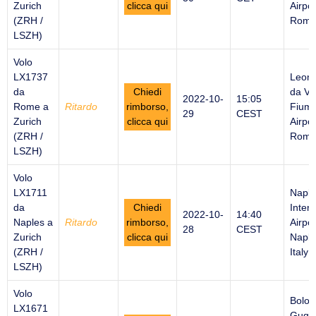
Zurich
clicca qui
Airpor
(ZRH /
Rome 
LSZH)
Volo
LX1737
Leon
da
Chiedi
da Vi
2022-10-
15:05
Rome a
Ritardo
rimborso,
Fiumi
29
CEST
Zurich
clicca qui
Airpor
(ZRH /
Rome 
LSZH)
Volo
LX1711
Naple
da
Chiedi
Intern
2022-10-
14:40
Naples a
Ritardo
rimborso,
Airpor
28
CEST
Zurich
clicca qui
Naple
(ZRH /
Italy
LSZH)
Volo
Bolo
LX1671
Gugli