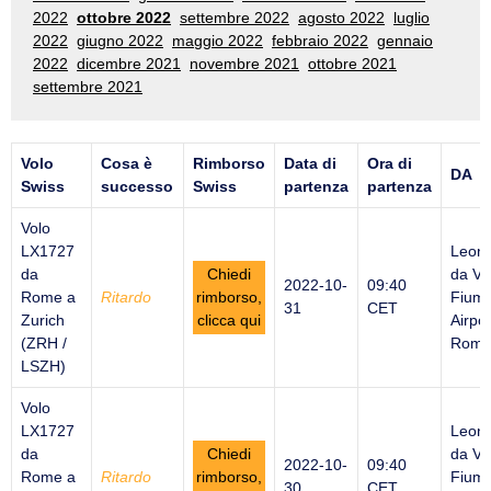
2022
ottobre 2022
settembre 2022
agosto 2022
luglio
2022
giugno 2022
maggio 2022
febbraio 2022
gennaio
2022
dicembre 2021
novembre 2021
ottobre 2021
settembre 2021
Volo
Cosa è
Rimborso
Data di
Ora di
DA
Swiss
successo
Swiss
partenza
partenza
Volo
LX1727
Leon
da
Chiedi
da Vi
2022-10-
09:40
Rome a
Ritardo
rimborso,
Fiumi
31
CET
Zurich
clicca qui
Airpor
(ZRH /
Rome 
LSZH)
Volo
LX1727
Leon
da
Chiedi
da Vi
2022-10-
09:40
Rome a
Ritardo
rimborso,
Fiumi
30
CET