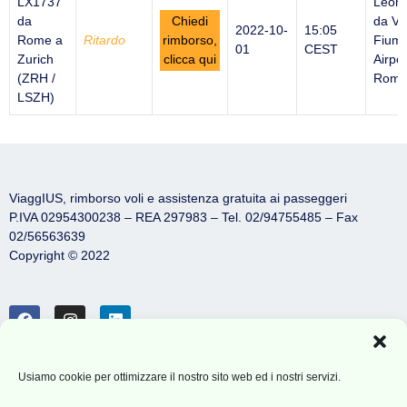
LX1737
Leon
da
Chiedi
da Vi
2022-10-
15:05
Rome a
Ritardo
rimborso,
Fiumi
01
CEST
Zurich
clicca qui
Airpor
(ZRH /
Rome 
LSZH)
ViaggIUS, rimborso voli e assistenza gratuita ai passeggeri
P.IVA 02954300238 – REA 297983 – Tel. 02/94755485 – Fax
02/56563639
Copyright © 2022
News
Usiamo cookie per ottimizzare il nostro sito web ed i nostri servizi.
Partnership Agenzie