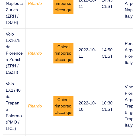
2022-10-
14:45
Naples a
Ritardo
rimborso,
Airpor
11
CEST
Zurich
clicca qui
Naple
(ZRH /
Italy
LSZH)
Volo
LX1675
Peret
da
Chiedi
2022-10-
14:50
Airpor
Florence
Ritardo
rimborso,
11
CEST
Flore
a Zurich
clicca qui
Italy
(ZRH /
LSZH)
Volo
Vince
LX1740
Florio
da
Chiedi
Airpor
Trapani
2022-10-
10:30
Ritardo
rimborso,
Trapa
a
10
CEST
clicca qui
Birgi -
Palermo
Trapa
(PMO /
Italy
LICJ)