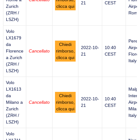
21
CEST
Zurich
clicca qui
Airpor
(ZRH /
Rome 
LSZH)
Volo
LX1679
Peret
da
Chiedi
2022-10-
10:40
Airpor
Florence
Cancellato
rimborso,
21
CEST
Flore
a Zurich
clicca qui
Italy
(ZRH /
LSZH)
Volo
LX1613
Malp
da
Chiedi
Intern
2022-10-
10:40
Milano a
Cancellato
rimborso,
Airpor
21
CEST
Zurich
clicca qui
Milan
(ZRH /
Italy
LSZH)
Volo