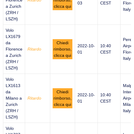
Florence
Ritardo
rimborso,
03
CEST
Flore
a Zurich
clicca qui
Italy
(ZRH /
LSZH)
Volo
LX1679
Peret
da
Chiedi
2022-10-
10:40
Airpor
Florence
Ritardo
rimborso,
01
CEST
Flore
a Zurich
clicca qui
Italy
(ZRH /
LSZH)
Volo
LX1613
Malp
da
Chiedi
Intern
2022-10-
10:40
Milano a
Ritardo
rimborso,
Airpor
01
CEST
Zurich
clicca qui
Milan
(ZRH /
Italy
LSZH)
Volo