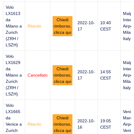
Volo
LX1613
Malp
da
Chiedi
Intern
2022-10-
10:40
Milano a
Ritardo
rimborso,
Airpor
17
CEST
Zurich
clicca qui
Milan
(ZRH /
Italy
LSZH)
Volo
LX1629
Malp
da
Chiedi
Intern
2022-10-
14:55
Milano a
Cancellato
rimborso,
Airpor
17
CEST
Zurich
clicca qui
Milan
(ZRH /
Italy
LSZH)
Volo
LX1665
Venic
da
Chiedi
Marco
2022-10-
19:05
Venice a
Ritardo
rimborso,
Airpor
16
CEST
Zurich
clicca qui
Venic