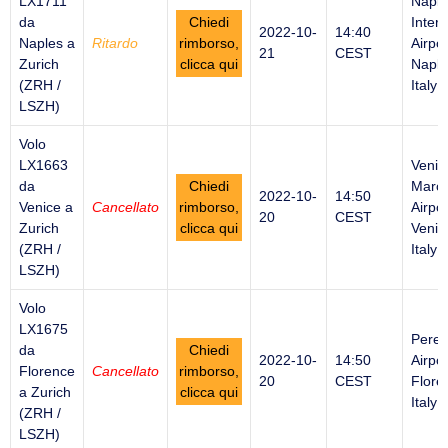
LX1711
Naple
da
Chiedi
Intern
2022-10-
14:40
Naples a
Ritardo
rimborso,
Airpor
21
CEST
Zurich
clicca qui
Naple
(ZRH /
Italy
LSZH)
Volo
LX1663
Venic
da
Chiedi
Marco
2022-10-
14:50
Venice a
Cancellato
rimborso,
Airpor
20
CEST
Zurich
clicca qui
Venic
(ZRH /
Italy
LSZH)
Volo
LX1675
Peret
da
Chiedi
2022-10-
14:50
Airpor
Florence
Cancellato
rimborso,
20
CEST
Flore
a Zurich
clicca qui
Italy
(ZRH /
LSZH)