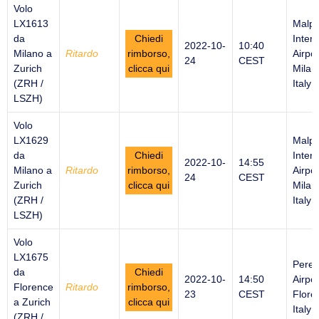
Volo
LX1613
Malp
da
Chiedi
Intern
2022-10-
10:40
Milano a
Ritardo
rimborso,
Airpor
24
CEST
Zurich
clicca qui
Milan
(ZRH /
Italy
LSZH)
Volo
LX1629
Malp
da
Chiedi
Intern
2022-10-
14:55
Milano a
Ritardo
rimborso,
Airpor
24
CEST
Zurich
clicca qui
Milan
(ZRH /
Italy
LSZH)
Volo
LX1675
Peret
da
Chiedi
2022-10-
14:50
Airpor
Florence
Ritardo
rimborso,
23
CEST
Flore
a Zurich
clicca qui
Italy
(ZRH /